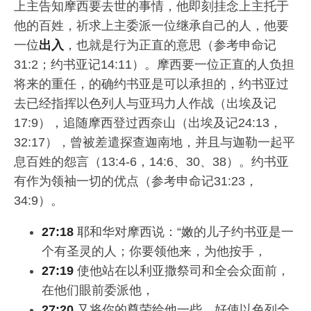
上主告知摩西要去世的事情，他即刻挂念上主托于
他的百姓，祈求上主委派一位继承自己的人，他要
一位
出入
，也就是行为正直的意思（参考申命记
31:2；约书亚记14:11）。摩西要一位正直的人负担
将来的重任，的确约书亚是可以承担的，约书亚过
去已经指挥以色列人与亚玛力人作战（出埃及记
17:9），追随摩西登过西奈山（出埃及记24:13，
32:17），曾被差遣探查迦南地，并且与迦勒一起平
息百姓的怨言（13:4-6，14:6、30、38）。约书亚
有作为领袖一切的优点（参考申命记31:23，
34:9）。
27:18
耶和华对摩西说：“嫩的儿子约书亚是一
个有圣灵的人；你要领他来，为他按手，
27:19
使他站在以利亚撒祭司和全会众面前，
在他们眼前委派他，
27:20
又将你的尊荣给他一些，好使以色列全