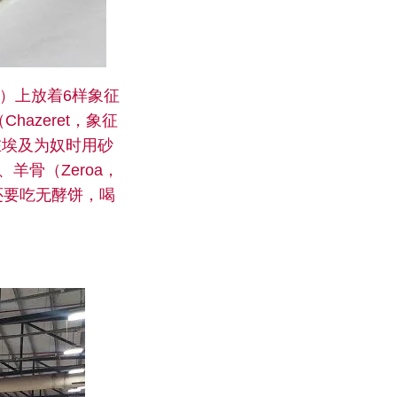
te）上放着6样象征
azeret，象征
在埃及为奴时用砂
羊骨（Zeroa，
还要吃无酵饼，喝