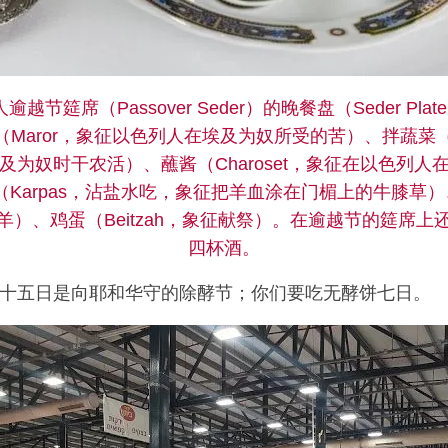
越节筵席（Passover Seder）的晚餐盘（Seder Pla
Maror，象征以色列人在埃及为奴所受的苦）、拌蔬菜（Ch
及为奴时干农活）、蘸酱（Charoset，象征在以色列人
Karpas，沾盐水吃，象征把羊血涂在门楣上的牛膝草）、
羊）、鸡蛋（Beitzah，象征献祭）。在逾越节的筵席上
四杯酒。
十五日是向耶和华守的除酵节；你们要吃无酵饼七日。