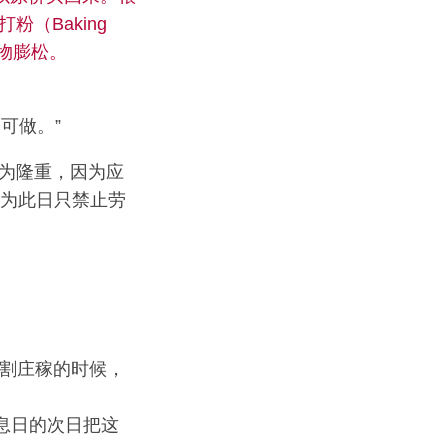
打粉（Baking
物膨松。
可做。”
，较为隆重，因为应
因为此日只禁止劳
收割庄稼的时候，
息日的次日把这