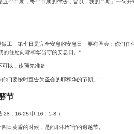
共论五个节期，每个节期的律法，皆以「我的节期」一句开
要做工，第七日是完全安息的安息日，要有圣会；你们任
切的住处向耶和华当守的安息日。”
不可以，该预先准备。
是你们要按时宣告为圣会的耶和华的节期。”
酵节
民 28．16-25 申 16．1-8 ）
十四日黄昏的时候，是向耶和华守的逾越节。