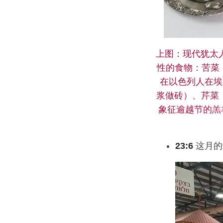
上图：现代犹太人逾
性的食物：苦菜（
在以色列人在埃
浆做砖）、芹菜（
象征逾越节的羔
23:6
这月的