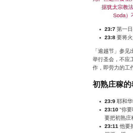
据犹太宗教法典《
Sod
23:7
第一日
23:8
要将火
「逾越节」参见出埃
举行圣会，不应工
作，即劳力的工作（
初熟庄稼的
23:9
耶和华
23:10
“你
要把初熟庄
23:11
他要