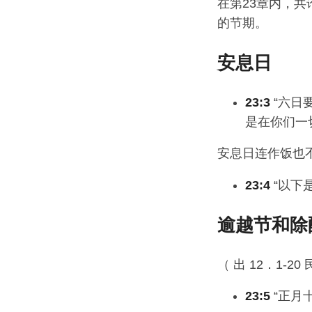
在第23章内，
的节期。
安息日
23:3
“六日
是在你们一
安息日连作饭也
23:4
“以下
逾越节和除
（ 出 12．1-20 
23:5
“正月