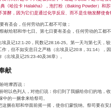
哈拉卡 Halakha》，泡打粉（Baking Powder）和苏
a）不算酵，因为它们是通过化学反应、而不是生物发酵使食
要有圣会，任何劳动的工都不可做；
祭献给耶和华七日。第七日要有圣会，任何劳动的工都不
及记12:1-20，民数记28:16-25。第一天与第七天
作，但不如安息日之严格（出埃及记20:8，31:14），
出埃及记25:23-40及36章）。
奉献
吩咐摩西说：
要吩咐以色列人，对他们说：你们到了我赐给你们的地，
稼中的一捆拿来给祭司。
把这捆在耶和华面前摇一摇，使你们蒙悦纳。祭司要在安