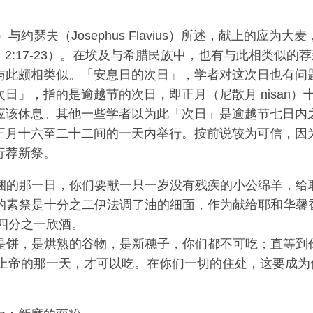
o）与约瑟夫（Josephus Flavius）所述，献上的应为
2，2:17-23）。在埃及与希腊民族中，也有与此相类似的
与此颇相类似。「安息日的次日」，学者对这次日也有问
日」，指的是逾越节的次日，即正月（尼散月 nisan）
应该休息。其他一些学者以为此「次日」是逾越节七日内
正月十六至二十二间的一天内举行。按前说较为可信，因
行荐新祭。
捆的那一日，你们要献一只一岁没有残疾的小公绵羊，给
的素祭是十分之二伊法调了油的细面，作为献给耶和华馨
四分之一欣酒。
是饼，是烘熟的谷物，是新穗子，你们都不可吃；直等到
上帝的那一天，才可以吃。在你们一切的住处，这要成为