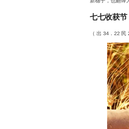
新穗子，也翻译
七七收获节
（ 出 34．22 民 