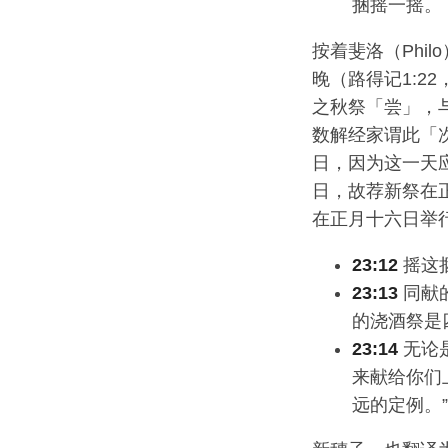
捆摇一摇。
按着斐洛（Phil
晚（路得记1:2
之秋祭「尝」，
数解经家谓此「次
日，因为这一天
日，故荐新祭在
在正月十六日举
23:12
摇这
23:13
同献
的浇酒祭是
23:14
无论
来献给你们
远的定例。”