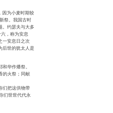
大麦，因为小麦时期较
荐新祭。我国古时
题。约瑟夫与大多
十六，称为安息
之一安息日之次
为后世的犹太人是
耶和华作燔祭。
香的火祭；同献
你们把这供物带
你们世世代代永