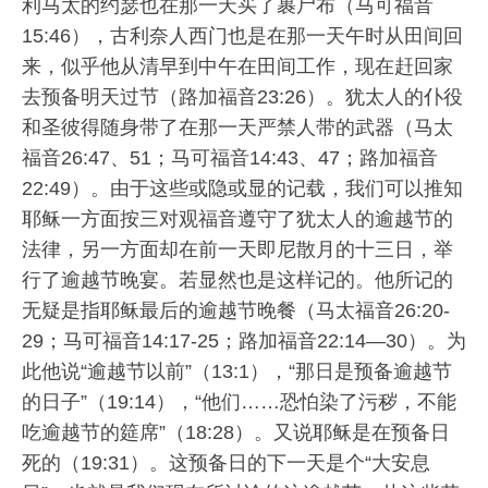
利马太的约瑟也在那一天买了裹尸布（马可福音
15:46），古利奈人西门也是在那一天午时从田间回
来，似乎他从清早到中午在田间工作，现在赶回家
去预备明天过节（路加福音23:26）。犹太人的仆役
和圣彼得随身带了在那一天严禁人带的武器（马太
福音26:47、51；马可福音14:43、47；路加福音
22:49）。由于这些或隐或显的记载，我们可以推知
耶稣一方面按三对观福音遵守了犹太人的逾越节的
法律，另一方面却在前一天即尼散月的十三日，举
行了逾越节晚宴。若显然也是这样记的。他所记的
无疑是指耶稣最后的逾越节晚餐（马太福音26:20-
29；马可福音14:17-25；路加福音22:14—30）。为
此他说“逾越节以前”（13:1），“那日是预备逾越节
的日子”（19:14），“他们……恐怕染了污秽，不能
吃逾越节的筵席”（18:28）。又说耶稣是在预备日
死的（19:31）。这预备日的下一天是个“大安息