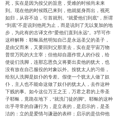
死，实在是因为按父的旨意，受难的时候尚未来
到。现在他的时候既已来到，他就挺身而出，视死
如归，从容不迫，引首就刑。“就爱他们到底”，所谓
“到底”不是说到他死为止，而是说到了无以复加的地
步，为此有的古译文作“爱他们直到永远”。3节可作
这样解释：耶稣虽然明知自己是永远圣父的圣子，
是由父而来，又要回到父那里去，实在是宇宙万物
普世万民的大主宰；但他却自愿作世人的仆役，给
使徒们洗脚，连那忘恩负义将要出卖他的犹大，也
没有放在自己服役的对象以外。按犹太人的习俗，
给别人洗脚是奴仆的专差。假使一个犹太人做了奴
仆，主人也不能命这做了奴仆的犹太人，去作这种
下贱的事。如今这位万王之王，万君之君的上帝圣
子耶稣，竟跪在地下，“就洗门徒的脚”。耶稣的这种
出乎寻常的自谦行为，是立表的，是启示的，是圣
洁的：立的是爱情与谦逊的表样；启示的是信仰他