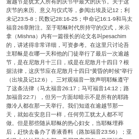
逾越节是犹太人所有的庆节中最大的庆节。关于这
庆节的来历、意义与仪式等，参阅出埃及记12；利
未记23:5-8；民数记28:16-25；申命记16:1-9和马太
福音26章附注。至于耶稣时代所持守的仪式，米示
拿（Mishna）内有一篇很长的论文名叫pesachim
的，讲述得非常详细，可资参考。在这里只讨论吾
主耶稣是在哪一天和他的门徒举行了最后一次逾越
节，是在尼散月十三日，或是在尼散月十四日？根
据法律，这庆节应在尼散月十四日“黄昏的时候”举行
（出埃及记12:6）。三对观福音一致声明耶稣遵守
了这条法律（马太福音26:17；马可福音14:12；路
加福音22:7），但另一方面却暗示不是所有的耶路
撒冷人都在那一天举行。我们知道在逾越节那一
天，就如在安息日一样，任何劳工犹太人都不可
做。但是那些随从耶稣的热心妇女，当耶稣埋葬
后，赶快去备办了香液香料（路加福音23:56）；亚