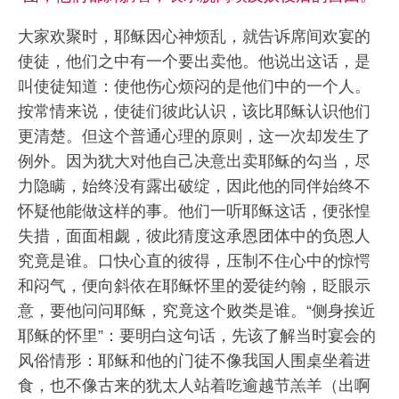
大家欢聚时，耶稣因心神烦乱，就告诉席间欢宴的
使徒，他们之中有一个要出卖他。他说出这话，是
叫使徒知道：使他伤心烦闷的是他们中的一个人。
按常情来说，使徒们彼此认识，该比耶稣认识他们
更清楚。但这个普通心理的原则，这一次却发生了
例外。因为犹大对他自己决意出卖耶稣的勾当，尽
力隐瞒，始终没有露出破绽，因此他的同伴始终不
怀疑他能做这样的事。他们一听耶稣这话，便张惶
失措，面面相觑，彼此猜度这承恩团体中的负恩人
究竟是谁。口快心直的彼得，压制不住心中的惊愕
和闷气，便向斜依在耶稣怀里的爱徒约翰，眨眼示
意，要他问问耶稣，究竟这个败类是谁。“侧身挨近
耶稣的怀里”：要明白这句话，先该了解当时宴会的
风俗情形：耶稣和他的门徒不像我国人围桌坐着进
食，也不像古来的犹太人站着吃逾越节羔羊（出啊