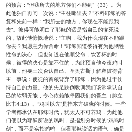
的预言：“但我所去的地方你们不能到”（33）。为
此他独自再问一次说：“主往哪里去？”不料耶稣的答
复和先前一样：“我所去的地方，你现在不能跟我
去”。彼得可能明白了耶稣的话是指自己的惨死说
的，故此他慷慨地说：“主啊，我为什么现在不能跟
你去？我愿意为你舍命！”耶稣知道彼得有为他牺牲
性命的决心，但也知道在他顺父命，饮苦杯的时
候，彼得的决心是靠不住的，为此预言他今夜鸡叫
以前，他要三次否认自己。圣奥古斯丁解释彼得背
主一事说：使徒的首领背弃了耶稣，因为他过于仗
恃自己的力量。他的失足跌倒教训我们该常承认自
己的软弱无能，专心依赖能坚固我们的吾主（腓立
比书4:13）。“鸡叫以先”是指东方破晓的时候。一些
学者都承认在耶稣时代，犹太人不可养鸡，为此他
们便以为耶稣所说的鸡叫，是指划分时候的“鸡鸣时
刻”，而不是实指鸡鸣。但看耶稣说话的语气，确是