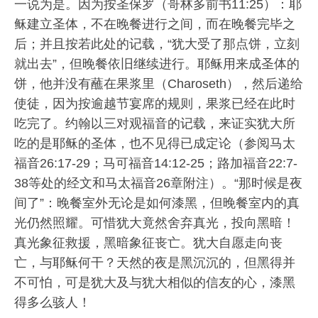
一说为是。因为按圣保罗（哥林多前书11:25）：耶
稣建立圣体，不在晚餐进行之间，而在晚餐完毕之
后；并且按若此处的记载，“犹大受了那点饼，立刻
就出去”，但晚餐依旧继续进行。耶稣用来成圣体的
饼，他并没有蘸在果浆里（Charoseth），然后递给
使徒，因为按逾越节宴席的规则，果浆已经在此时
吃完了。约翰以三对观福音的记载，来证实犹大所
吃的是耶稣的圣体，也不见得已成定论（参阅马太
福音26:17-29；马可福音14:12-25；路加福音22:7-
38等处的经文和马太福音26章附注）。“那时候是夜
间了”：晚餐室外无论是如何漆黑，但晚餐室内的真
光仍然照耀。可惜犹大竟然舍弃真光，投向黑暗！
真光象征救援，黑暗象征丧亡。犹大自愿走向丧
亡，与耶稣何干？天然的夜是黑沉沉的，但黑得并
不可怕，可是犹大及与犹大相似的信友的心，漆黑
得多么骇人！