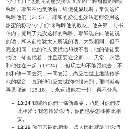
“小子们！”这是充满慈父疼爱儿女的一种甜蜜的亲爱
称呼。耶稣在他复活后，给使徒显现时，常爱这样
称呼他们（21:5）。耶稣的爱徒也效法老师爱用这
甜蜜的称呼“小子们”来称呼他的教友。他在第一封书
信内，竟用了九次这样的称呼。耶稣现在向使徒说
的话，和从前给犹太人所说的话。大致相同，但不
完全相同：他的仇人要找他却找不着；他的使徒要
找他，却会找着，并且还要在父家——天堂，永远
和他住在一起（17:24）。但现在却不能跟他去，不
能和他一同去死，一同复活，尚应在世上继续传扬
他的福音，直到他们应去世的时候来到，那时就会
再见耶稣（16:16），永远跟他在一起，再不分离。
13:34
我賜給你們一條新命令，乃是叫你們彼
此相愛；我怎樣愛你們，你們也要怎樣彼此相
愛。
13:35
你們若彼此相愛，眾人因此就認出你們