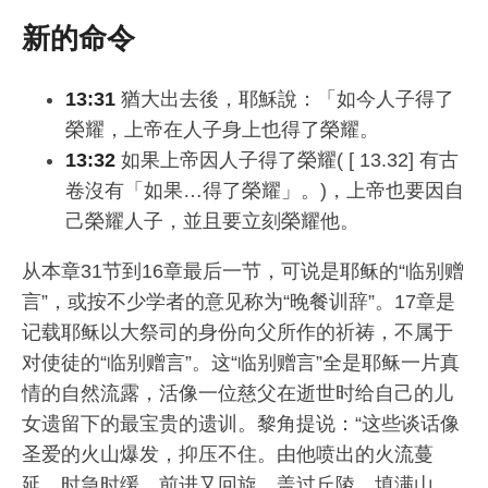
新的命令
13:31
猶大出去後，耶穌說：「如今人子得了
榮耀，上帝在人子身上也得了榮耀。
13:32
如果上帝因人子得了榮耀( [ 13.32] 有古
卷沒有「如果…得了榮耀」。)，上帝也要因自
己榮耀人子，並且要立刻榮耀他。
从本章31节到16章最后一节，可说是耶稣的“临别赠
言”，或按不少学者的意见称为“晚餐训辞”。17章是
记载耶稣以大祭司的身份向父所作的祈祷，不属于
对使徒的“临别赠言”。这“临别赠言”全是耶稣一片真
情的自然流露，活像一位慈父在逝世时给自己的儿
女遗留下的最宝贵的遗训。黎角提说：“这些谈话像
圣爱的火山爆发，抑压不住。由他喷出的火流蔓
延，时急时缓，前进又回旋，盖过丘陵，填满山