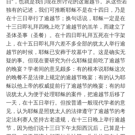
日”，也就是我们现在所讨论的这逾越节。从这些若
独有的记述，我们可推断耶稣不是在十四日，乃是
在十三日举行了逾越节；换句话说，耶稣一定是在
十三日即礼拜四晚上吃了逾越节的羔羊，而建立了
圣体圣事（圣餐）。在十四日即礼拜五死在十字架
上，在十五日即礼拜六差不多全部的犹太人举行逾
越节的时候，耶稣已安葬于坟墓中了。这是确实无
疑的事。但现在要研究为什么耶稣提前吃了逾越节
的晚宴？学者间的意见颇多：有的根本说耶稣这次
的晚餐不是法律上规定的逾越节晚宴；有的认为耶
稣以他上帝的权威提前行了逾越节的晚宴；有的却
说犹太人为便于处理耶稣的案件，把逾越节后移了
一天，在十五日举行。但按普通一般现代学者的意
见，认为耶稣是照犹太人的法律遵守了逾越节的考
定法利赛人坚持古老遗规，在十三日晚上举行逾越
节，因为他们说十三日下午太阳西沉后，已算是十