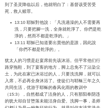
到了圣灵降临以后，他就明白了：基督该受苦受
死，救人赎罪。
13:10 耶穌對他說：「凡洗過澡的人不需要再
洗，只要把腳一洗，全身就乾淨了。你們是乾
淨的，然而不都是乾淨的。」
13:11 耶穌已知道要出賣他的是誰，因此說
「你們不都是乾淨的」。
犹太人的习惯是赴宴席前先该沐浴。但平常他们行
路穿拖鞋，到了宴客的地方，脚上总免不了沾染尘
土，为此在家已沐浴过的人，只要洗洗脚，就可以
入席，不必再全身沐浴了。使徒们与耶稣三年之久
共同生活，优游于耶稣的春风化雨的教训中
（15:3），自然都成了洁身的人，只有那阳奉阴违
的犹大却自甘堕落未能洁身自爱。洗脚一事，圣师
们都认为是一种象征的行为，就是叫信友该常洗去