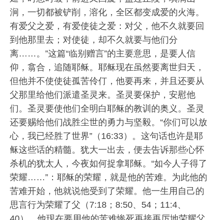
涧，一切都被铲削，溶化，全区都变成爱的火海。
有爱父之爱，有爱使徒之爱：对父，他不久就要回
到他那里去；对使徒，却不久就要与他们分
离……。”这篇“临别赠言”的主要意思，是要人信
仰，翕合，追随耶稣。耶稣现在虽然要离世归天，
但他并不使使徒孤苦伶仃，他要再来，并且还要从
父那里给他们派遣圣灵来。圣灵要保护，安慰他
们。圣灵要使他们全明白耶稣的教训的奥义。圣灵
还要赐给他们战胜尘世的勇力与坚毅。“你们可以放
心，我已经胜了世界”（16:33）。这句话也许是耶
稣这些话的精髓。犹大一出去，便去告诉那些心怀
杀机的犹太人，今夜如何捉拿耶稣。“如今人子得了
荣耀……”：耶稣的荣耀，就是他的苦难。为此他的
苦难开始，他就说他受到了荣耀。他一生用自己的
思言行为荣耀了父（7:18；8:50、54；11:4、
40），他现在要用他的苦难惨死再接再厉地荣耀父