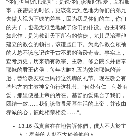
“你们也当彼此洗脚”：是说你们该彼此相爱，互相服
事，在需要的时候，更该毫无难色地为你们的弟兄
去做人视为下贱的差事，因为我是你们的主，你们
的夫子，也毫无难色地做了你们的仆役。吾主耶稣
如此作，是为教训天下所有的信徒，尤其是治理他
建立的教会的领袖，该谦虚自下。为此作教会领袖
的人总不该忘记这千古不磨的谦逊奇表。事实上，
查考历史，历来确有教宗、主教、修会院长并信奉
耶稣的君王诸侯，每年大瞻礼五为效法耶稣的谦
逊，曾给教友或臣民行这洗脚的礼节。现在教会有
些地方的主教神父仍行这礼节。“何处有仁，何处有
爱，那里便是上帝的所在。基督的爱集合了我们，
团结一致……我们该敬畏爱慕生活的上帝，并该由
赤诚的心，彼此相亲相爱……”。
13:16 我實實在在地告訴你們，僕人不大於主
人；奉差的人也不大於差他的人。