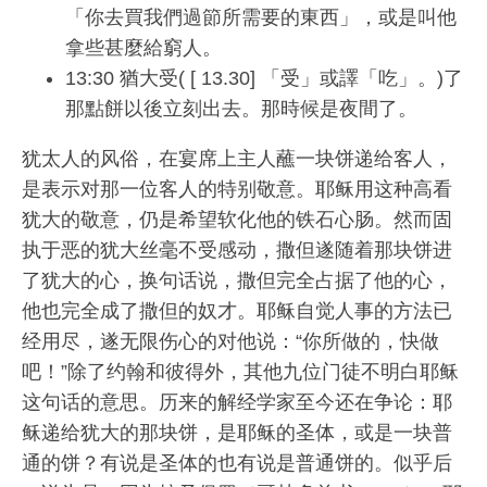
「你去買我們過節所需要的東西」，或是叫他
拿些甚麼給窮人。
13:30 猶大受( [ 13.30] 「受」或譯「吃」。)了
那點餅以後立刻出去。那時候是夜間了。
犹太人的风俗，在宴席上主人蘸一块饼递给客人，
是表示对那一位客人的特别敬意。耶稣用这种高看
犹大的敬意，仍是希望软化他的铁石心肠。然而固
执于恶的犹大丝毫不受感动，撒但遂随着那块饼进
了犹大的心，换句话说，撒但完全占据了他的心，
他也完全成了撒但的奴才。耶稣自觉人事的方法已
经用尽，遂无限伤心的对他说：“你所做的，快做
吧！”除了约翰和彼得外，其他九位门徒不明白耶稣
这句话的意思。历来的解经学家至今还在争论：耶
稣递给犹大的那块饼，是耶稣的圣体，或是一块普
通的饼？有说是圣体的也有说是普通饼的。似乎后