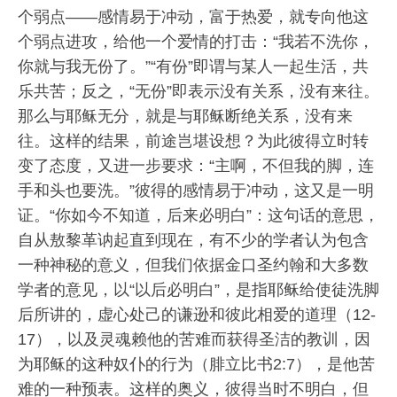
个弱点——感情易于冲动，富于热爱，就专向他这
个弱点进攻，给他一个爱情的打击：“我若不洗你，
你就与我无份了。”“有份”即谓与某人一起生活，共
乐共苦；反之，“无份”即表示没有关系，没有来往。
那么与耶稣无分，就是与耶稣断绝关系，没有来
往。这样的结果，前途岂堪设想？为此彼得立时转
变了态度，又进一步要求：“主啊，不但我的脚，连
手和头也要洗。”彼得的感情易于冲动，这又是一明
证。“你如今不知道，后来必明白”：这句话的意思，
自从敖黎革讷起直到现在，有不少的学者认为包含
一种神秘的意义，但我们依据金口圣约翰和大多数
学者的意见，以“以后必明白”，是指耶稣给使徒洗脚
后所讲的，虚心处己的谦逊和彼此相爱的道理（12-
17），以及灵魂赖他的苦难而获得圣洁的教训，因
为耶稣的这种奴仆的行为（腓立比书2:7），是他苦
难的一种预表。这样的奥义，彼得当时不明白，但