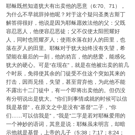
耶稣既然知道犹大有出卖他的恶意（6:70、71），
为什么不早就辞掉他呢？对于这个疑问圣奥古斯丁
解答得很好，他说是因为耶稣愿效法他的父：父既
容忍恶人，他便容忍恶徒；父不仅使太阳照耀好
人，同时也照耀歹人；使雨水落在好人的田里，也
落在歹人的田里。耶稣对于犹大始终没有失望，希
望能在最后的一刻，他的劝言，他的慈爱，能感化
犹大的硬心。可是“在现在”，就是在他被出卖的前几
个时辰，免得使其余的门徒受不住这个突如其来的
打击，因而见怪，失望，甚至背弃他，为此他不能
不露出十二门徒中，有一个即将出卖他的。但仍没
有分明说出是犹大。“你们到事情成就的时候可以信
我是基督”，在原文之中是没有“基督”二子，“你
们……可以信我是”，“我是”二字是若对耶稣爱用的
一个神妙的语词，其意是说：耶稣虽未明言，却暗
示他就是基督，上帝的儿子（5:38；7:17；8:24；