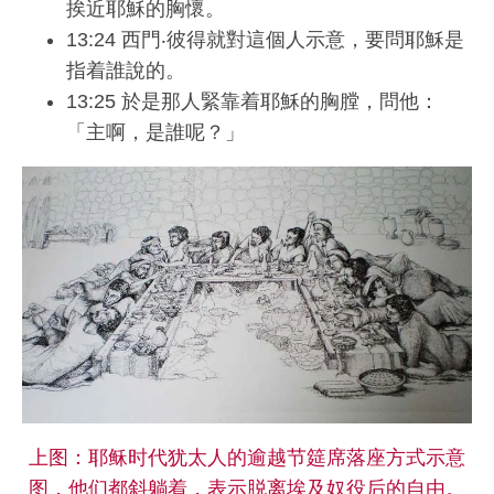
挨近耶穌的胸懷。
13:24 西門‧彼得就對這個人示意，要問耶穌是
指着誰說的。
13:25 於是那人緊靠着耶穌的胸膛，問他：
「主啊，是誰呢？」
上图：耶稣时代犹太人的逾越节筵席落座方式示意
图，他们都斜躺着，表示脱离埃及奴役后的自由。