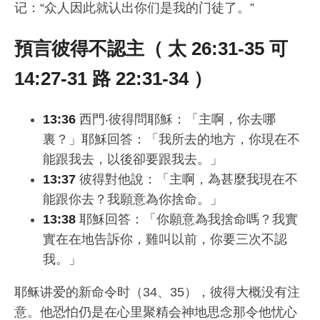
记：“众人因此就认出你们是我的门徒了。”
預言彼得不認主（ 太 26:31-35 可
14:27-31 路 22:31-34 ）
13:36
西門‧彼得問耶穌：「主啊，你去哪
裏？」耶穌回答：「我所去的地方，你現在不
能跟我去，以後卻要跟我去。」
13:37
彼得對他說：「主啊，為甚麼我現在不
能跟你去？我願意為你捨命。」
13:38
耶穌回答：「你願意為我捨命嗎？我實
實在在地告訴你，雞叫以前，你要三次不認
我。」
耶稣讲爱的新命令时（34、35），彼得大概没有注
意。他恐怕仍是在心里聚精会神地思念那令他忧心