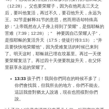
（12:28）。父也要荣耀子，因为在他死去三天之
后，要叫他复活，再过不久，要召他升天，永远为
王。32节是解释31节的意思，然而用语却特殊高
妙：“上帝既然在人子身上得到了荣耀”，是指耶稣的
苦难（7:39；12:28）；“ 神要因自己荣耀人子”，
是指耶稣的复活升天（17:5；使徒行传3:13）；“并
且要快快地荣耀他”，因为受难复活的时候已来到
了。明天这时，耶稣就已埋在坟墓里。再过一天便
要荣耀复活了。再过四十天便要凯旋升天，在父怀
里获享永远的荣耀了。
13:33
孩子們！我與你們同在的時候不多了；
你們會找我，但我所去的地方，你們不能去。
這話我曾對猶太人說過，現在也照樣對你們
說。