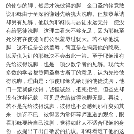
的使徒的脚，然后才洗彼得的脚。金口圣约翰竟敢
说耶稣由于至深的谦逊先给犹大洗脚。但敖黎革讷
却另有见解，他以为耶稣既与恶徒永远无分，便没
有给恶徒洗脚。这理由看来不够充足，因为耶稣至
死没有在使徒面前公然羞辱过犹大。若不给他洗
脚，这不但是公然羞辱，简直是在揭露他的隐恶。
以爱仇为训的耶稣决不会出此一策。至于耶稣没有
先给彼得洗脚，也是一项少数学者的见解。现代大
多数的学者都赞同圣奥古斯丁的意见，认为先给彼
得洗脚，理由是：假使耶稣先给别的使徒洗脚，他
们一定就像彼得，诚惶诚恐，抵死拒绝。但圣史却
没有这样记载，可见是先给彼得洗脚无疑。再说，
若不是先给彼得洗脚，彼得也不会感到那样突如其
来，惊讶不已。彼得因为常怀尊师重道的观念，眼
看耶稣要给自己洗脚，觉得如此太不适合耶稣的身
份，故提出了出自敬爱的抗议。耶稣看透了他的这