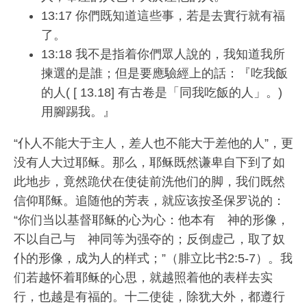
13:17 你們既知道這些事，若是去實行就有福
了。
13:18 我不是指着你們眾人說的，我知道我所
揀選的是誰；但是要應驗經上的話：『吃我飯
的人( [ 13.18] 有古卷是「同我吃飯的人」。)
用腳踢我。』
“仆人不能大于主人，差人也不能大于差他的人”，更
没有人大过耶稣。那么，耶稣既然谦卑自下到了如
此地步，竟然跪伏在使徒前洗他们的脚，我们既然
信仰耶稣。追随他的芳表，就应该按圣保罗说的：
“你们当以基督耶稣的心为心：他本有 神的形像，
不以自己与 神同等为强夺的；反倒虚己，取了奴
仆的形像，成为人的样式；”（腓立比书2:5-7）。我
们若越怀着耶稣的心思，就越照着他的表样去实
行，也越是有福的。十二使徒，除犹大外，都遵行