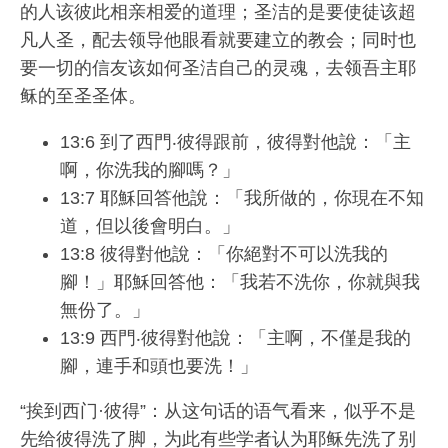
的人该彼此相亲相爱的道理；圣洁的是要使徒该超
凡人圣，配去领导他眼看就要建立的教会；同时也
要一切的信友该如何圣洁自己的灵魂，去领吾主耶
稣的至圣圣体。
13:6 到了西門‧彼得跟前，彼得對他說：「主
啊，你洗我的腳嗎？」
13:7 耶穌回答他說：「我所做的，你現在不知
道，但以後會明白。」
13:8 彼得對他說：「你絕對不可以洗我的
腳！」耶穌回答他：「我若不洗你，你就與我
無份了。」
13:9 西門‧彼得對他說：「主啊，不僅是我的
腳，連手和頭也要洗！」
“挨到西门·彼得”：从这句话的语气看来，似乎不是
先给彼得洗了脚，为此有些学者认为耶稣先洗了别