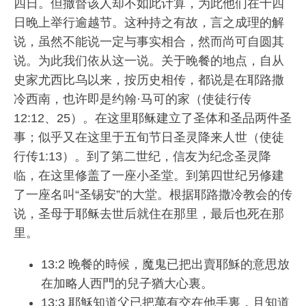
四日。但撒督该人却不如此计算，为此他们在十四
日晚上举行逾越节。这种持之有故，言之成理的解
说，虽然不能说一定与事实相合，然而尚可自圆其
说。为此我们依从这一说。关于晚餐的地点，自从
史家尤西比乌以来，按历史相传，都说是在耶路撒
冷西南，也许即是约翰·马可的家（使徒行传
12:12、25）。在这里耶稣建立了圣体和圣品两件圣
事；似乎又在这里于五旬节日圣灵降来人世（使徒
行传1:13）。到了第二世纪，信友为纪念圣灵降
临，在这里修盖了一座小圣堂。到第四世纪另修建
了一座名叫“圣锡安”的大堂。根据耶路撒冷教会的传
说，圣母于耶稣去世后就住在那里，最后也死在那
里。
13:2 晚餐的時候，魔鬼已把出賣耶穌的意思放
在加略人西門的兒子猶大心裏。
13:3 耶穌知道父已把萬有交在他手裏，且知道