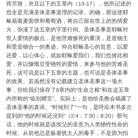
挥尽致，并且以下的五章内（13-17），他所记述的
也全是充满圣体圣事道理的记录。的确，那迫使耶
稣藉着麦面饼和葡萄酒，将自己留在世上的热情爱
火，弥漫了这五章的字里行间。圣体圣事是耶稣对
世人爱情的极点，是他苦难惨死的重演，是造物主
和受造物合一的奥迹。仰合耶稣圣心的旨意，以爱
还爱，以心体心，就如耶稣爱我们，我们也彼此相
爱，并以慷慨甘受牺牲的爱情，来参与他的苦难圣
死，这可说是以下五章的主题，也可说是圣体圣事
的效果。若虽然没有记载建立圣体圣事这一项大
事，但给我们保存了6章内的“生命之粮”和在这五章
内所称的“临别赠言”。实际上，是他给圣教会揭露了
圣体圣事的真谛。“时候到了”一句，是呼应本书多次
提到的“他的时候还没到”（2:4；7:30；8:20）那句
话，他的时候就是该按父的圣意为人类牺牲性命的
时候。从前他总是躲避犹太人的毒手，不是因为怕