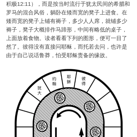
积极12:11），而是按当时流行于犹太民间的希腊和
罗马的混合风俗，躺卧在矮而宽的凳子上进食。在
矮而宽的凳子上铺有褥子，多少人人席，就铺多少
褥子，凳子大概排作马蹄形，中间有略低的桌子，
上面放着食物。读者看看下列的图形，便可一目了
然了。彼得没有直接问耶稣，而托若去问，也许是
由于自己说话鲁莽，怕受耶稣责备的缘故。