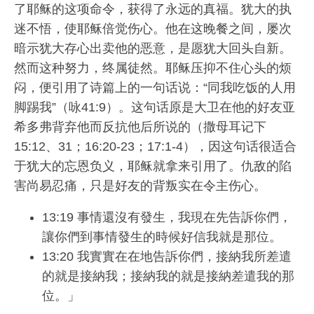
了耶稣的这项命令，获得了永远的真福。犹大的执
迷不悟，使耶稣倍觉伤心。他在这晚餐之间，屡次
暗示犹大存心出卖他的恶意，是愿犹大回头自新。
然而这种努力，终属徒然。耶稣压抑不住心头的烦
闷，便引用了诗篇上的一句话说：“同我吃饭的人用
脚踢我”（咏41:9）。这句话原是大卫在他的好友亚
希多弗背弃他而反抗他后所说的（撒母耳记下
15:12、31；16:20-23；17:1-4），因这句话很适合
于犹大的忘恩负义，耶稣就拿来引用了。仇敌的陷
害尚易忍痛，只是好友的背叛实在令主伤心。
13:19 事情還沒有發生，我現在先告訴你們，
讓你們到事情發生的時候好信我就是那位。
13:20 我實實在在地告訴你們，接納我所差遣
的就是接納我；接納我的就是接納差遣我的那
位。」