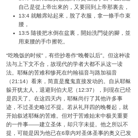
自己是從上帝出來的，又要回到上帝那裏去，
13:4 就離席站起來，脫了衣服，拿一條手巾束
腰，
13:5 隨後把水倒在盆裏，開始洗門徒的腳，並
用束腰的手巾擦乾。
“吃晚饭的时候”，有些抄卷作“晚餐以后”。但这种读
法与上下文不合，故现代的学者大都不从这一读
法。耶稣的苦难和惨死在约翰福音与路加福音
（21:14）看来，简直是魔鬼直接发动的。自从耶稣
躲开犹太人，退避到伯大尼（12:37），到现在已经
是四天了。在这四天内，耶稣尚行了其他许多事
迹，不过圣史略过不提。若从礼拜四的晚餐起，就
开始叙述耶稣的苦难。但对于苦难始末中极关重要
的一件事——建立圣体，却只字未提。他之所以不
提，可能是因为他已在6章内对圣体圣事的奥义已发