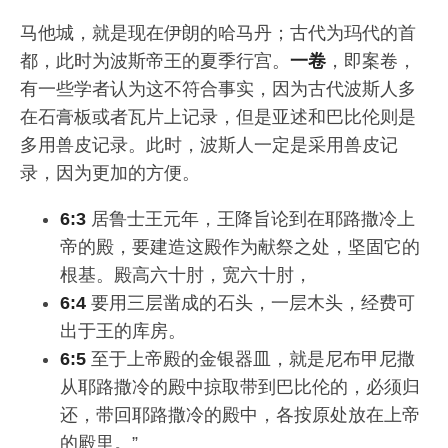
马他城，就是现在伊朗的哈马丹；古代为玛代的首
都，此时为波斯帝王的夏季行宫。
一卷
，即案卷，
有一些学者认为这不符合事实，因为古代波斯人多
在石膏板或者瓦片上记录，但是亚述和巴比伦则是
多用兽皮记录。此时，波斯人一定是采用兽皮记
录，因为更加的方便。
6:3
居鲁士王元年，王降旨论到在耶路撒冷上
帝的殿，要建造这殿作为献祭之处，坚固它的
根基。殿高六十肘，宽六十肘，
6:4
要用三层凿成的石头，一层木头，经费可
出于王的库房。
6:5
至于上帝殿的金银器皿，就是尼布甲尼撒
从耶路撒冷的殿中掠取带到巴比伦的，必须归
还，带回耶路撒冷的殿中，各按原处放在上帝
的殿里。”