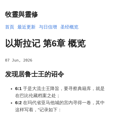
牧靈與靈修
首頁
最近更新
与日信增
圣经概览
以斯拉记 第6章 概览
07 Jun, 2026
发现居鲁士王的诏令
6:1
于是大流士王降旨，要寻察典籍库，就是
在巴比伦藏档案之处；
6:2
在玛代省亚马他城的宫内寻得一卷，其中
这样写着，“记录如下：