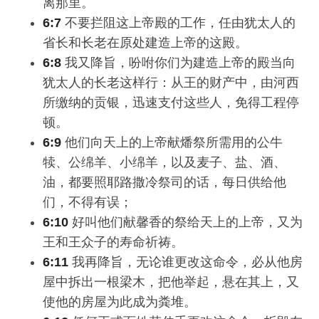
离那里。
6:7
不要拦阻这上帝殿的工作，任由犹太人的
省长和长老在原处建造上帝的这殿。
6:8
我又降旨，吩咐你们为建造上帝的殿当向
犹太人的长老这样行：从王的财产中，由河西
所缴纳的贡银，迅速支付这些人，免得工程停
顿。
6:9
他们向天上的上帝献燔祭所需用的公牛
犊、公绵羊、小绵羊，以及麦子、盐、酒、
油，都要照耶路撒冷祭司的话，每日供给他
们，不得有误；
6:10
好叫他们献馨香的祭给天上的上帝，又为
王和王众子的寿命祈祷。
6:11
我再降旨，无论谁更改这命令，必从他房
屋中拆出一根梁木，把他举起，悬在其上，又
使他的房屋为此成为粪堆。