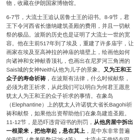
物，收藏在伊朗国家博物馆。
6-7节，大流士王追认居鲁士王的诏书。8-9节，君
王下令河西省长缴纳建筑圣殿的费用，并且一切献
祭的极品。波斯的历史也是证明了大流士一世的宽
容。他在主前517年到了埃及，重建了许多庙宇，让
画家在埃及至高神拉的神庙的墙壁上，绘画他如何
向诸神和女神献香顶礼，也画出在尼罗河三角洲的
Sais城的女神Neith认他为儿子的景象。
又为王和王
众子的寿命祈祷
，在波斯有法律，什么时候献祭，
必须为君王祈求，从此我们可以明白为何君王愿意
犹太人为王和王的众子祈求的事情。在象岛
（Elephantine）上的犹太人许诺犹大省长Bagohi祈
祷和献祭，如果他出资帮助他们在象岛建造圣殿。
11-12节，是恐吓违背诏书的刑罚，
从他房屋中拆出
一根梁来，把他举起，悬在其上
，是中东非常普遍
的刑罚（参考民数记25:4等）。大流士王曾经在巴