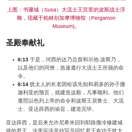
上图：书珊城（Susa）大流士王宫里的波斯战士浮
雕，现藏于柏林别加摩博物馆（Pergamon
Museum)。
圣殿奉献礼
6:13
于是，河西的达乃总督和示他‧波斯乃，
以及他们的同僚，急速遵行大流士王所颁的命
令。
6:14
犹太人的长老因哈该先知和易多的孙子撒
迦利亚的预言，就建造这殿，凡事顺利。他们
遵照以色列上帝的命令和波斯王居鲁士、大流
士、亚达薛西的谕旨，建造完毕。
亚达薛西，是后来允许尼希米回到耶路撒冷修建城
墙的君王，这里应该是抄写员回忆君王有功于犹太