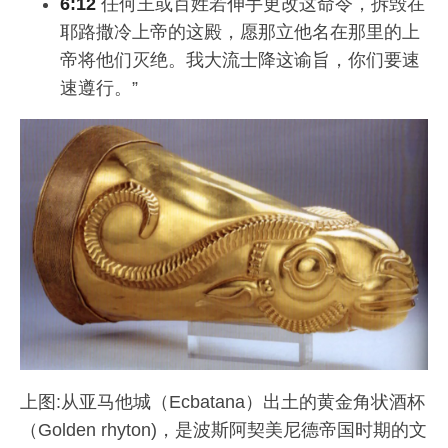
6:12
任何王或百姓若伸手更改这命令，拆毁在
耶路撒冷上帝的这殿，愿那立他名在那里的上
帝将他们灭绝。我大流士降这谕旨，你们要速
速遵行。”
上图:从亚马他城（Ecbatana）出土的黄金角状酒杯
（Golden rhyton)，是波斯阿契美尼德帝国时期的文