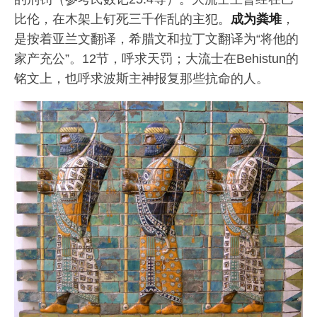
比伦，在木架上钉死三千作乱的主犯。
成为粪堆
，
是按着亚兰文翻译，希腊文和拉丁文翻译为“将他的
家产充公”。12节，呼求天罚；大流士在Behistun的
铭文上，也呼求波斯主神报复那些抗命的人。