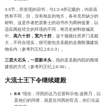
3-5节，所发现的诏书，与1:2-4所记载的，内容虽
然有不同，但，没有相反的地方，各补充所缺少的
材料。这是作者把居鲁士的诏书作为两种提要，以
适应两处经文的环境的不同，将历史材料收编其
中。
高六十肘，宽六十肘
，这个规模比所罗门圣殿
大，不符合现实，很可能包含圣殿的走廊附属建筑
物在内（参考列王纪上6:2-3）。
三层大石头，一层新木头
，指的是圣殿内院的围墙
建筑的方式（参考列王纪上6:36）。
大流士王下令继续建殿
6:6
“现在，河西的达乃总督和示他‧波斯乃，以
及他们的同僚，就是住河西的官员，你们当远