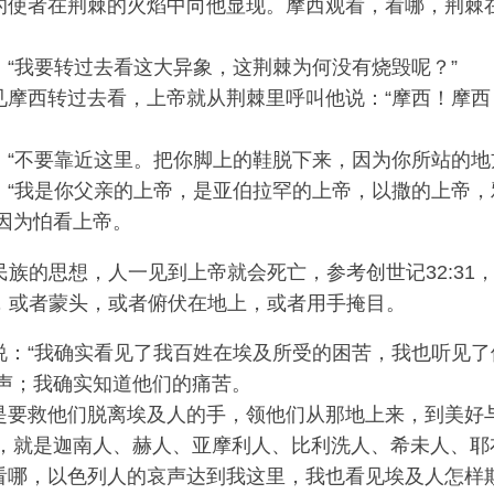
的使者在荆棘的火焰中向他显现。摩西观看，看哪，荆棘
“我要转过去看这大异象，这荆棘为何没有烧毁呢？”
摩西转过去看，上帝就从荆棘里呼叫他说：“摩西！摩西！
“不要靠近这里。把你脚上的鞋脱下来，因为你所站的地
“我是你父亲的上帝，是亚伯拉罕的上帝，以撒的上帝，
因为怕看上帝。
族的思想，人一见到上帝就会死亡，参考创世记32:31，申
，或者蒙头，或者俯伏在地上，或者用手掩目。
说：“我确实看见了我百姓在埃及所受的困苦，我也听见了
声；我确实知道他们的痛苦。
是要救他们脱离埃及人的手，领他们从那地上来，到美好
，就是迦南人、赫人、亚摩利人、比利洗人、希未人、耶
看哪，以色列人的哀声达到我这里，我也看见埃及人怎样