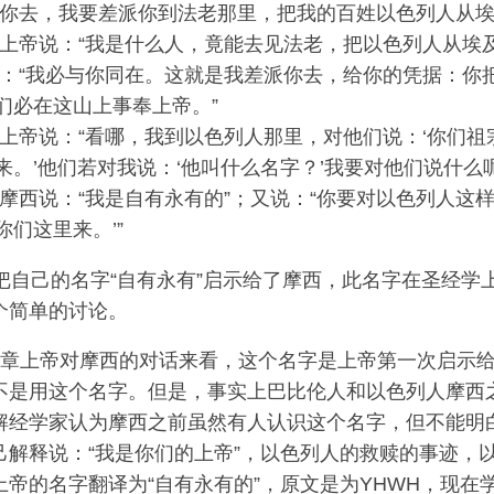
你去，我要差派你到法老那里，把我的百姓以色列人从埃
上帝说：“我是什么人，竟能去见法老，把以色列人从埃及
：“我必与你同在。这就是我差派你去，给你的凭据：你
们必在这山上事奉上帝。”
上帝说：“看哪，我到以色列人那里，对他们说：‘你们祖
来。’他们若对我说：‘他叫什么名字？’我要对他们说什么呢
摩西说：“我是自有永有的”；又说：“你要对以色列人这样
们这里来。’”
帝把自己的名字“自有永有”启示给了摩西，此名字在圣经学
个简单的讨论。
6章上帝对摩西的对话来看，这个名字是上帝第一次启示
不是用这个名字。但是，事实上巴比伦人和以色列人摩西
解经学家认为摩西之前虽然有人认识这个名字，但不能明
己解释说：“我是你们的上帝”，以色列人的救赎的事迹，
上帝的名字翻译为“自有永有的”，原文是为YHWH，现在