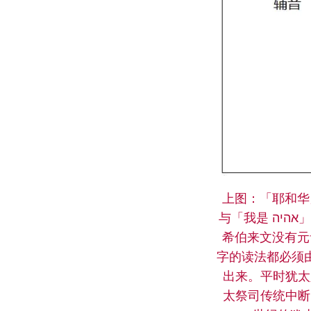
上图：「耶和华」读音的
与「我是 אהיה」和「自有永有 אהיה」（出三14）一样，都是「是 היה」的一个变体。古代
希伯来文没有元
字的读法都必须
出来。平时犹太人在说话中用「主」（נָי
太祭司传统中断