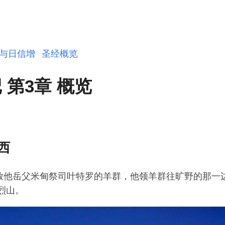
与日信增
圣经概览
 第3章 概览
西
放他岳父米甸祭司叶特罗的羊群，他领羊群往旷野的那一
烈山。