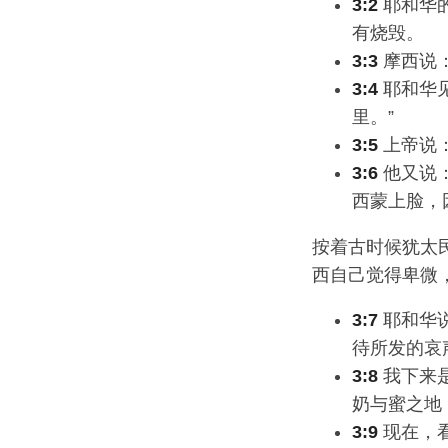
3:2
耶和华
有烧毁。
3:3
摩西说：
3:4
耶和华见
里。”
3:5
上帝说：
3:6
他又说：
西蒙上脸，
按着古时候犹太民
西自己觉得卑微
3:7
耶和华
待所发的哀
3:8
我下来
奶与蜜之地
3:9
现在，