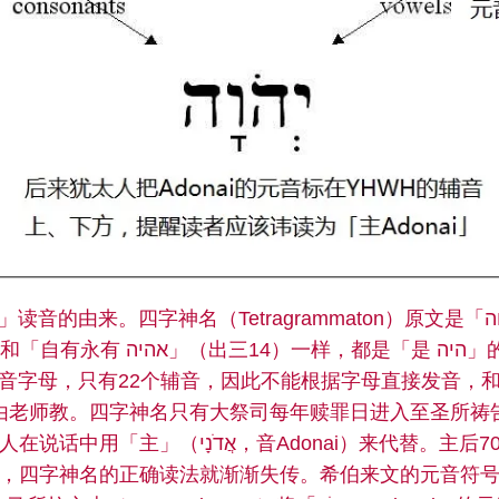
由来。四字神名（Tetragrammaton）原文是「יהוה‎‎，YHWH」，
音字母，只有22个辅音，因此不能根据字母直接发音，
由老师教。四字神名只有大祭司每年赎罪日进入至圣所祷
אֲדֹ‎‎，音Adonai）来代替。主后70年圣殿被毁，犹
，四字神名的正确读法就渐渐失传。希伯来文的元音符