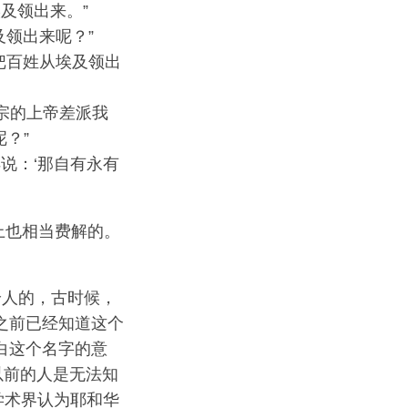
及领出来。”
领出来呢？”
把百姓从埃及领出
宗的上帝差派我
？”
说：‘那自有永有
上也相当费解的。
给人的，古时候，
之前已经知道这个
白这个名字的意
以前的人是无法知
学术界认为耶和华