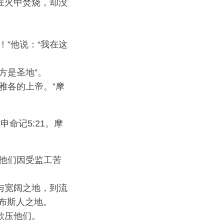
在火中焚烧，却没
”他说：“我在这
方是圣地”。
雅各的上帝。”摩
命记5:21。摩
他们因受监工苦
与宽阔之地，到流
布斯人之地。
欺压他们。