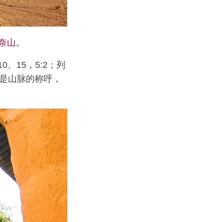
西奈山。
、15，5:2；列
山是山脉的称呼，