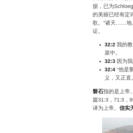
据，已为Schl
的美丽已经有定评
歌。“诸天……
证。
32:2
我的教
菜中。
32:3
因为我
32:4
“他是
义，又正直
磐石
指的是上帝。
篇31:3，71:
译为上帝。
信实