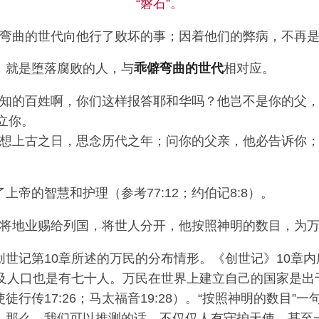
“磐石”。
弯曲的世代向他行了败坏的事；因着他们的弊病，不再
，就是堕落腐败的人，与
乖僻弯曲的世代
相对应。
知的百姓啊，你们这样报答耶和华吗？他岂不是你的父，
立你。
想上古之日，思念历代之年；问你的父亲，他必告诉你；
。
上帝的智慧和护理（参考77:12；约伯记8:8）。
将地业赐给列国，将世人分开，他按照神明的数目，为
创世记第10章所述的万民的分布情形。《创世记》10章
埃及人口也是有七十人。万民在世界上建立自己的国家是出
徒行传17:26；马太福音19:28）。“按照神明的数目”
。那么，我们可以推测的话，不仅仅人有守护天使，甚至