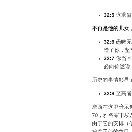
32:5
这乖僻
不再是他的儿女
32:6
愚昧无
造了你，坚
32:7
你当回
必向你述说
历史的事情彰显了
32:8
至高者
摩西在这里暗示
70，雅各家下
由于它的安排（使
按着天使的数目