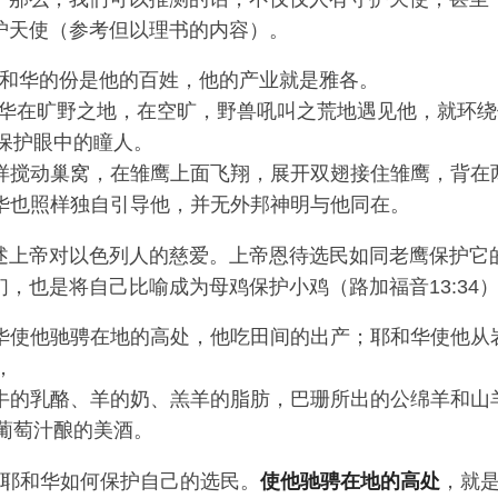
护天使（参考但以理书的内容）。
和华的份是他的百姓，他的产业就是雅各。
和华在旷野之地，在空旷，野兽吼叫之荒地遇见他，就环
保护眼中的瞳人。
样搅动巢窝，在雏鹰上面飞翔，展开双翅接住雏鹰，背在
华也照样独自引导他，并无外邦神明与他同在。
西描述上帝对以色列人的慈爱。上帝恩待选民如同老鹰保护它
，也是将自己比喻成为母鸡保护小鸡（路加福音13:34
华使他驰骋在地的高处，他吃田间的出产；耶和华使他从
，
牛的乳酪、羊的奶、羔羊的脂肪，巴珊所出的公绵羊和山
葡萄汁酿的美酒。
说出耶和华如何保护自己的选民。
使他驰骋在地的高处
，就