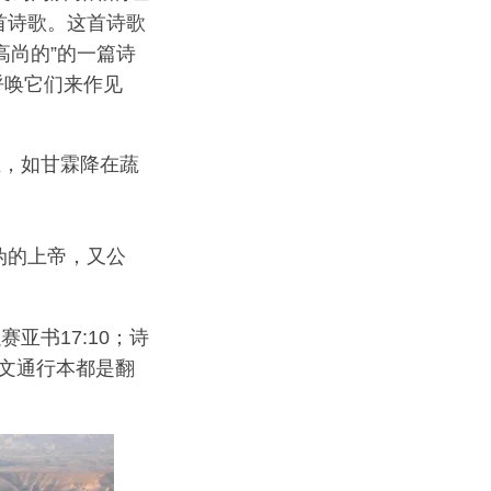
这首诗歌。这首诗歌
高尚的”的一篇诗
呼唤它们来作见
，如甘霖降在蔬
伪的上帝，又公
亚书17:10；诗
拉丁文通行本都是翻