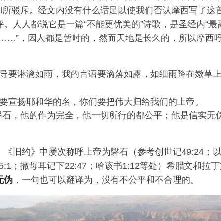
oegl所驳斥。经文内没有什么话足以使我们否认摩西写了
。人人都说它是一篇“不能更优美的”诗歌，是圣经内“最
地……”，因人都是暂时的，然而天地是长久的，所以摩西
导要淋漓如雨，我的言语要滴落如露，如细雨降在嫩草上
要宣扬耶和华的名，你们要把伟大归给我们的上帝。
磐石，他的作为完全，他一切所行的都公平；他是信实无
。
《旧约》中屡次称呼上帝为磐石（参考创世记49:24；以赛
3，95:1；撒母耳记下22:47；哈该书1:12等处）希腊文和
无伪
，一句也可以翻译为，没有不公平和不合理的。