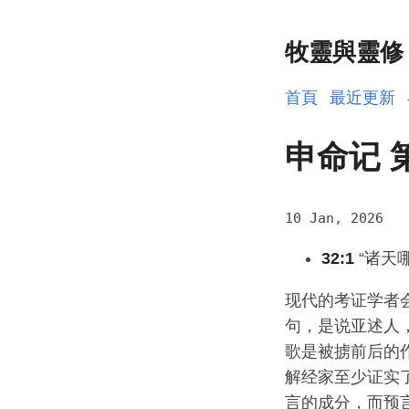
牧靈與靈修
首頁
最近更新
申命记 
10 Jan, 2026
32:1
“诸天
现代的考证学者
句，是说亚述人
歌是被掳前后的作品（
解经家至少证实
言的成分，而预