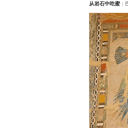
从岩石中吃蜜
：