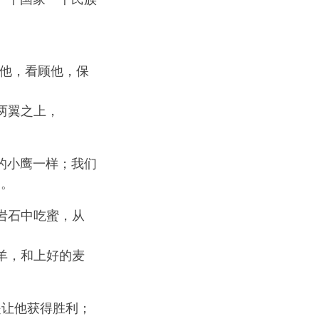
绕他，看顾他，保
两翼之上，
的小鹰一样；我们
）。
岩石中吃蜜，从
羊，和上好的麦
是让他获得胜利；