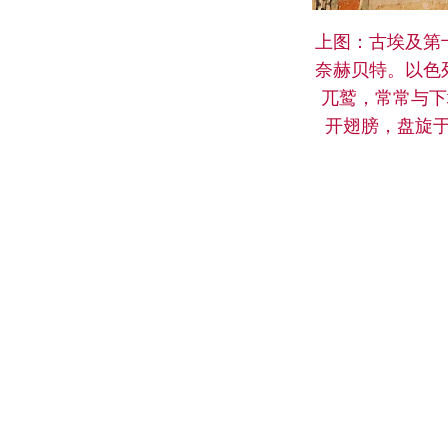
上图：古埃及第十八
奈赫贝特。以色列
兀鹫，常常与下
开翅膀，盘旋于法