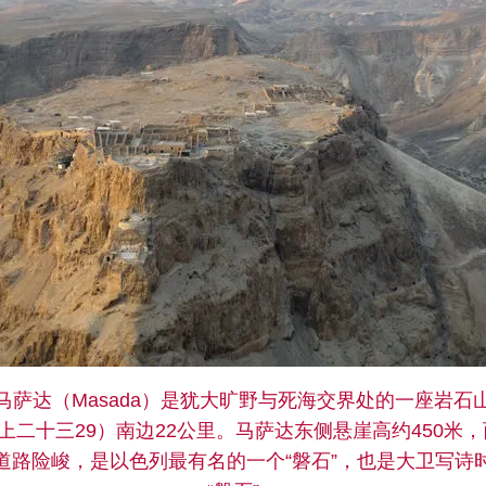
马萨达（Masada）是犹大旷野与死海交界处的一座岩石
上二十三29）南边22公里。马萨达东侧悬崖高约450米，
道路险峻，是以色列最有名的一个“磐石”，也是大卫写诗