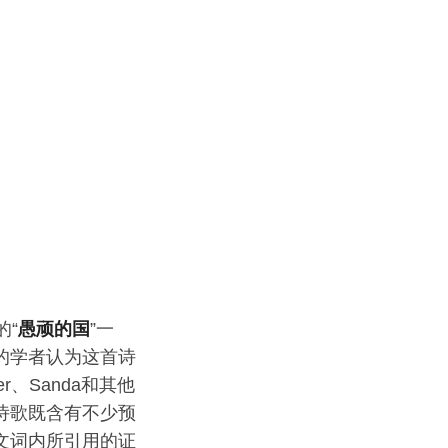
的“
愚顽的国
”一
的学者认为这首诗
er、Sanda和其他
诗歌既含有不少预
文词内所引用的证