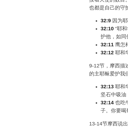
也都是自己的守
32:9
因为耶
32:10
“耶
护他，如同
32:11
鹰怎
32:12
耶和
9-12节，摩
的主耶稣爱护我们
32:13
耶和
坚石中吸油
32:14
也吃
子。你要喝
13-14节摩西