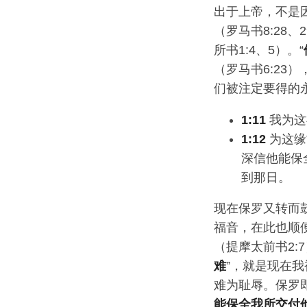
出于上帝，不是
（罗马书8:28
所书1:4、5）。“
（罗马书6:2
们被注定要得的
1:11
我为这
1:12
为这缘
深信他能保全
到那日。
现在保罗又转而鼓
福音，在此也顺
（提摩太前书2:7
难
”，就是现在
难为耻辱。保罗
能保全我所交付