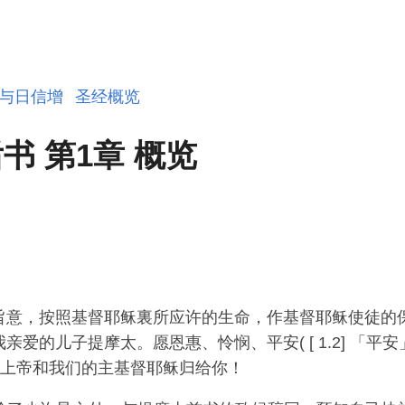
与日信增
圣经概览
书 第1章 概览
旨意，按照基督耶稣裏所应许的生命，作基督耶稣使徒的
亲爱的儿子提摩太。愿恩惠、怜悯、平安( [ 1.2] 「平
父上帝和我们的主基督耶稣归给你！