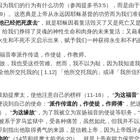
因为我们的行为有什么功劳（参阅提多书3:5），而是由
、29）。这恩典是上帝从永远因耶稣基督的功劳而为我们
他已经把死废去
”，就是耶稣因着复活毁灭了又是死亡又
3），给我们挣得了灵魂的神性生命和肉身的未来复活；又藉
永生和不死不灭启示出来，赋予我们一种获得永生和不朽
福音奉派作传道，作使徒，作教师。
故，我也受这些苦难。然而，我不以为耻，因为我知道我
他所交托我的( [ 1.12] 「他所交托我的」或译「我所
励提摩太，使他注意自己的榜样（11-18）。“
为这福音
便说到自己的使命：“
派作传道的，作使徒，作师傅
”，把
）。“
为这缘故
”，为了我被立为宣扬福音的使徒等职务，“
我被系于罗马监狱中，受各种痛苦，虽然如此，但我并不
即刻指出他取得勇气的来源，是信赖上帝，因为上帝既许必
他的
”（14节和提摩太前书6:20），就是上帝有能力保管