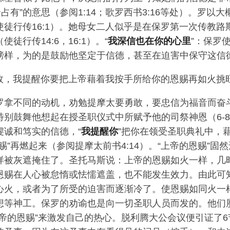
全占有”的意思（参阅1:14；歌罗西书3:16等处）。罗以
徒行传16:1）。她母女二人似乎是在保罗第一次传教路
徒行传14:6，16:1）。“
我深信也在你的心里
”：保罗
榜样，为的是鼓励他坚定于信德，甚至在迫害中保守这信
故，我提醒你要把上帝藉着我按手所给你的恩赐再如火挑
，保罗拿不同的动机，劝勉提摩太要勇敢，要忠信为福音而奋
别鼓舞他想起在授圣职仪式中所赋予他的司祭神恩（6-8
虔诚和笃实的信德，“
我提醒你
”把你在领受圣职典礼中，
赐”再燃起来（参阅提摩太前书4:14）。“上帝的恩赐”固
样被灰遮掩住了。圣托马斯说：上帝的恩赐如火一样，几
恩赐在人心被怠惰或怯懦遮盖，也不能发生效力。由此可
心火，或者为了所受的迫害而逐渐冷了。使恩赐如同火一
想等神工。保罗的劝谕也是向一切圣职人员而发的。他们
上帝的恩赐”来激发自己的热心。脱利腾大公会议便引证了