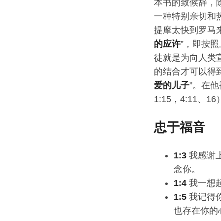
本书的致候辞，
一种特别亲切和
提摩太快到罗马
的应许
”，即按
徒就是为向人类
的结合才可以得到
爱的儿子
”。在
1:15，4:11、1
忠于福音
1:3
我感谢
念你。
1:4
我一想
1:5
我记得
也存在你的