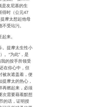
大概是友尼基的生
斯得时（公元47
使提摩太想起他母
德不受玷污。
旺起来。
斗。提摩太生性小
）。“为此”，是
藉我的按手所领受
然还在你心中，但
时被灰遮盖着，便
知提摩太的热心，
样再燃起来，必须
屡次需要藉着默想
6节的话，证明授