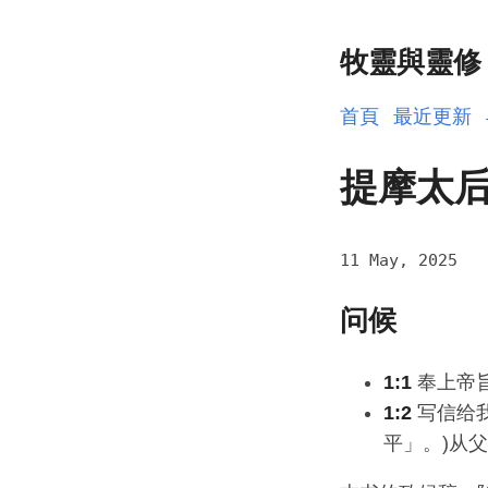
牧靈與靈修
首頁
最近更新
提摩太后
11 May, 2025
问候
1:1
奉上帝
1:2
写信给我
平」。)从