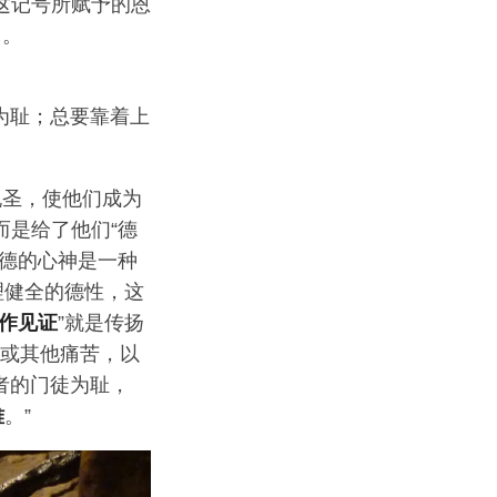
这记号所赋予的恩
己。
。
为耻；总要靠着上
祝圣，使他们成为
而是给了他们“德
爱德的心神是一种
理健全的德性，这
作见证
”就是传扬
害或其他痛苦，以
者的门徒为耻，
难
。”