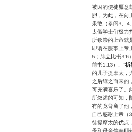
被囚的使徒愿意
胆，为此，在向
果敢（参阅3、4、
太假学士们极力抨
所钦崇的上帝就是
即谓在服事上帝上
5；腓立比书3:
前书1:13）。“
祈
的儿子提摩太，
之后继之而来的
可充满喜乐了。
所叙述的可知，
有的竟背离了他
自己感谢上帝（
徒提摩太的优点
母和母亲信奉耶