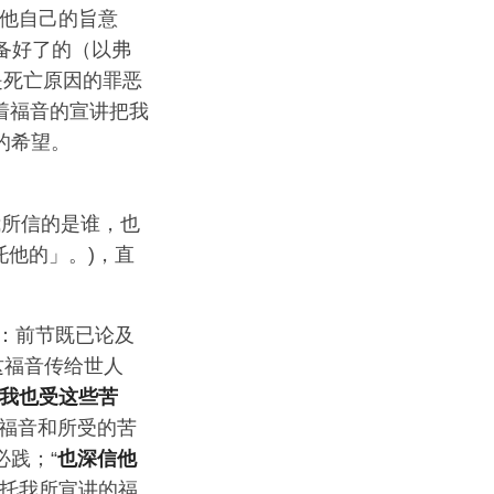
于他自己的旨意
准备好了的（以弗
是死亡原因的罪恶
着福音的宣讲把我
的希望。
所信的是谁，也
信托他的」。)，直
”：前节既已论及
这福音传给世人
我也受这些苦
以福音和所受的苦
践；“
也深信他
交托我所宣讲的福