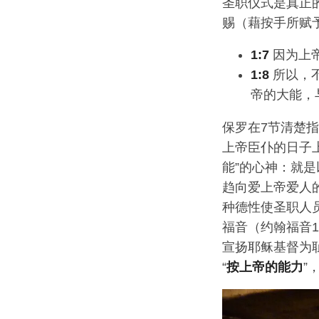
圣职仪式是真正
赐（藉按手所赋
1:7
因为上
1:8
所以，
帝的大能，
保罗在7节清楚
上帝臣仆的日子
能”的心神：就
趋向爱上帝爱人
种德性使圣职人
福音（约翰福音1
宣扬耶稣基督为
“
按上帝的能力
”，