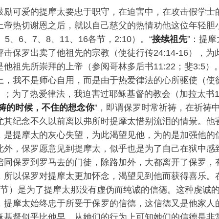
鼓励可爱的提摩太要忠于职守，在迫害中，在攻击假学士
上帝热切谢恩之后，就以自己慈父的热情劝他这位年轻胆
5、6、7、8、11、16各节，2:10）。“
接续祖先
”：提
击保罗出卖了他祖先的宗教（使徒行传24:14-16），
他祖先所崇拜的上帝（参阅哥林多后书11:22；斐3:5）。
，我不是师心自用，而是由于热爱律法的心所驱使（使徒行传
6）；为了热爱律法，我迫害过耶稣基督的教会（加拉太书1:
祷的时候，不住的想念你
”，即谓保罗时常祈祷，在祈祷
尤其纪念不久以前离以弗所时提摩太惜别流泪的情景。他
，是提摩太的灰心失望，为此渴望见他，为的是加强他的
此外，保罗愿意见到提摩太，似乎也是为了自己在狱中感
陪同保罗到罗马去的门徒，除路加外，大都离开了保罗，
，所以保罗对提摩太更加怀念，渴望见到他而获得喜乐。
3节）是为了提摩太那没有虚伪而纯诚的信德。这种虔诚
，提摩太始终忠于所受于保罗的信德，这信德又是他家人
稣基督似乎比他早，从她们的行为上可知她们的信德是非