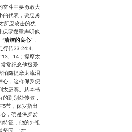
的奋斗中要勇敢大
小的代表，要忠勇
摩太所应攻击的犹
为此保罗郑重声明他
“
清洁的良心
”，
23-24:4、
13、14；提摩太
中常常纪念他极爱
害怕随提摩太流泪
信心，这样保罗便
到太寂寞。从本书
有的到别处传教，
在5节，保罗指出
的心，确是保罗爱
的特征，他的外祖
常坚固。“在……