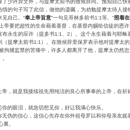
除了少许异文外，与提摩太前书的致候辞同。预知自己快
热情的句子写了此信，做他的遗嘱，为劝勉提摩太待人接
来见自己。“
奉上帝旨意
”一句见哥林多前书1:1等。“
照着在
照上帝要把超性的生命藉着基督，在基督内赐给信徒的恩
宣布永生的应许（提多书1:1、2）。这个永生藉着与耶稣
（提摩太前书1:1）。在致候辞里保罗表示他对提摩太的
他被拘捕监禁的苦痛中，许多人都离开了他，提摩太仍然忠
6）。
上帝，就是我接续祖先用纯洁的良心所事奉的上帝，在祈
起你的眼泪，就急切想见你，好让我满心快乐。
你无伪的信心，这信心先存在你外祖母罗以和你母亲友妮
心裏。