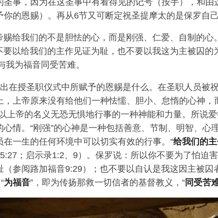
的圣事，因为在这圣事中有看得见的记号（按手），和由
予你的恩赐）。再从6节又可断定祝圣提摩太的是保罗自
帝赐给我们的不是胆怯的心，而是刚强、仁爱、自制的心
不要以给我们的主作见证为耻，也不要以我这为主被囚的
与我为福音同受苦难。
指出在授圣职仪式中所赋予的恩赐是什么。在圣职人员被
上，上帝原来没有给他们一种怯懦、胆小、怠惰的心神，
是以上帝的名义无恐无惧地行事的一种神能和力量。所说
的心情。“刚强”的心神是一种包括善意、节制、明智、心
员在一生的任何环境中可以切实有效的行事。“
给我们的主
5:27；启示录1:2、9）。保罗说：所以你不要为了怕迫
耻（参阅路加福音9:29）；也不要以自认是我这因主被囚
“
为福音
”，即为传扬那救一切信者的基督教义，“
同受苦