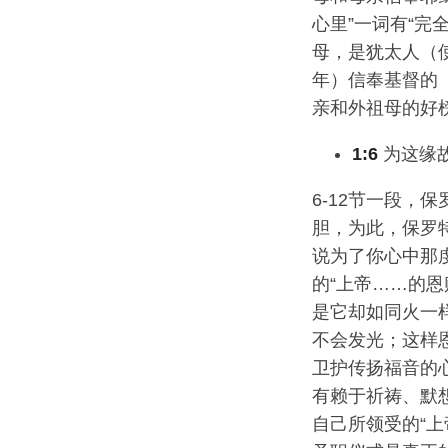
心里”一词有“完
母，是犹太人（使
年）信奉基督的（使
亲和外祖母的好
1:6
为这缘
6-12节一段
胆，为此，保罗特
说为了你心中那
的“上帝……的恩
是它却如同火一
不会发光；这样
卫护传扬福音的
有赖于祈祷、默
自己所领受的“