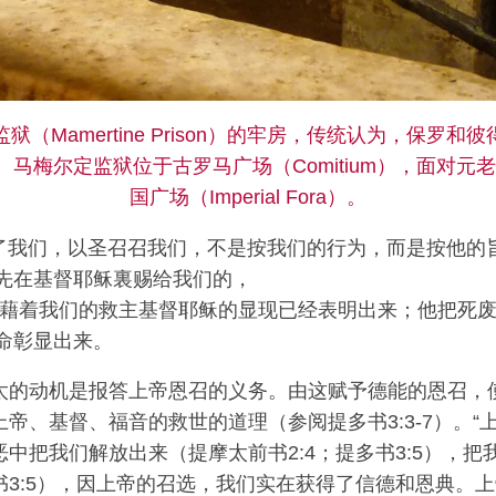
（Mamertine Prison）的牢房，传统认为，保罗
马梅尔定监狱位于古罗马广场（Comitium），面对元老院
国广场（Imperial Fora）。
了我们，以圣召召我们，不是按我们的行为，而是按他的
先在基督耶稣裏赐给我们的，
藉着我们的救主基督耶稣的显现已经表明出来；他把死废
命彰显出来。
太的动机是报答上帝恩召的义务。由这赋予德能的恩召，
述上帝、基督、福音的救世的道理（参阅提多书3:3-7）。“
中把我们解放出来（提摩太前书2:4；提多书3:5），把
书3:5），因上帝的召选，我们实在获得了信德和恩典。