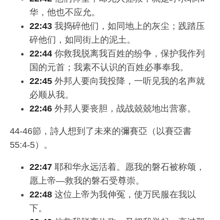
华，他也不应允。
22:43
我捣碎他们，如同地上的灰尘；践踏压
碎他们，如同街上的泥土。
22:44
你救我脱离我百姓的纷争，保护我作列
国的元首；我素不认识的百姓必事奉我。
22:45
外邦人要向我投降，一听见我的名声就
必顺从我。
22:46
外邦人要丧胆，战战兢兢地出营寨。
44-46節，詩人想到了未來的彌賽亞（以賽亞書
55:4-5）。
22:47
耶和华永远活着。愿我的磐石被称颂，
愿上帝—救我的磐石受尊崇。
22:48
这位上帝为我伸冤，使万民服在我以
下。