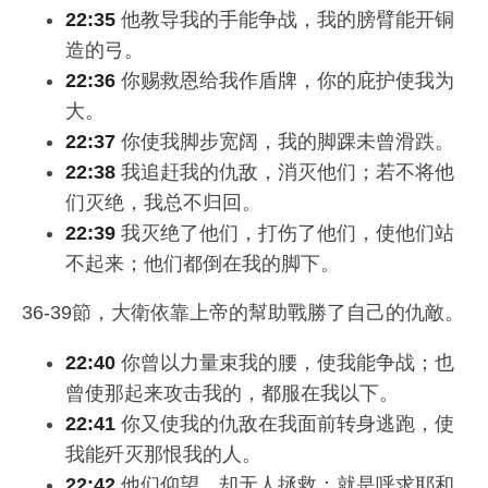
22:35
他教导我的手能争战，我的膀臂能开铜
造的弓。
22:36
你赐救恩给我作盾牌，你的庇护使我为
大。
22:37
你使我脚步宽阔，我的脚踝未曾滑跌。
22:38
我追赶我的仇敌，消灭他们；若不将他
们灭绝，我总不归回。
22:39
我灭绝了他们，打伤了他们，使他们站
不起来；他们都倒在我的脚下。
36-39節，大衛依靠上帝的幫助戰勝了自己的仇敵。
22:40
你曾以力量束我的腰，使我能争战；也
曾使那起来攻击我的，都服在我以下。
22:41
你又使我的仇敌在我面前转身逃跑，使
我能歼灭那恨我的人。
22:42
他们仰望，却无人拯救；就是呼求耶和