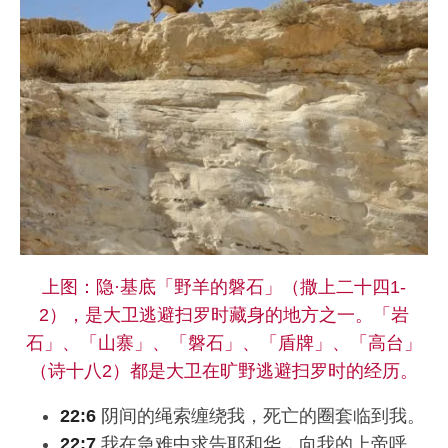
上图：隐·基底「野羊的磐石」（撒上二十四1-
2），是大卫逃避扫罗时藏身的地方之一。「岩
石」、「山寨」、「磐石」、「盾牌」、「高台」
（诗十八2）都是大卫在旷野逃避扫罗时的经历。
22:6
阴间的绳索缠绕我，死亡的圈套临到我。
22:7
我在急难中求告耶和华，向我的上帝呼