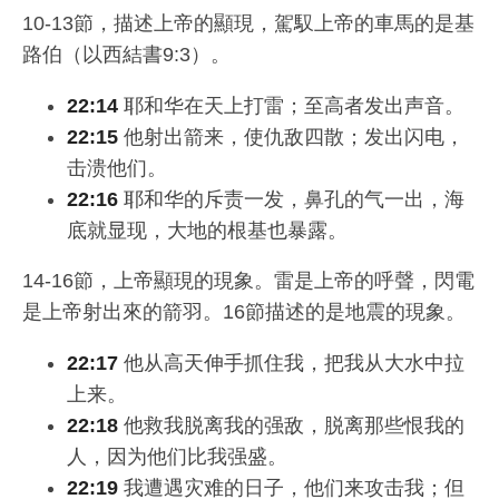
10-13節，描述上帝的顯現，駕馭上帝的車馬的是基
路伯（以西結書9:3）。
22:14
耶和华在天上打雷；至高者发出声音。
22:15
他射出箭来，使仇敌四散；发出闪电，
击溃他们。
22:16
耶和华的斥责一发，鼻孔的气一出，海
底就显现，大地的根基也暴露。
14-16節，上帝顯現的現象。雷是上帝的呼聲，閃電
是上帝射出來的箭羽。16節描述的是地震的現象。
22:17
他从高天伸手抓住我，把我从大水中拉
上来。
22:18
他救我脱离我的强敌，脱离那些恨我的
人，因为他们比我强盛。
22:19
我遭遇灾难的日子，他们来攻击我；但