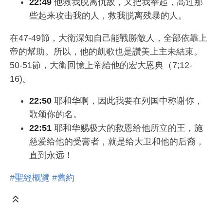
22:49
他救我脱离仇敌，又把我举起，高过那
些起来攻击我的人，救我脱离残暴的人。
在47-49節，大衛深知自己能戰勝敵人，全部依靠上
帝的幫助。所以，他的凱歌也是讚美上主未結束。
50-51節，大衛回憶上帝給他的宏大恩典（7;12-
16)。
22:50
耶和华啊，因此我要在列国中称谢你，
歌颂你的名。
22:51
耶和华赐极大的救恩给他所立的王，施
慈爱给他的受膏者，就是给大卫和他的后裔，
直到永远！
#聖經概覽
#舊約