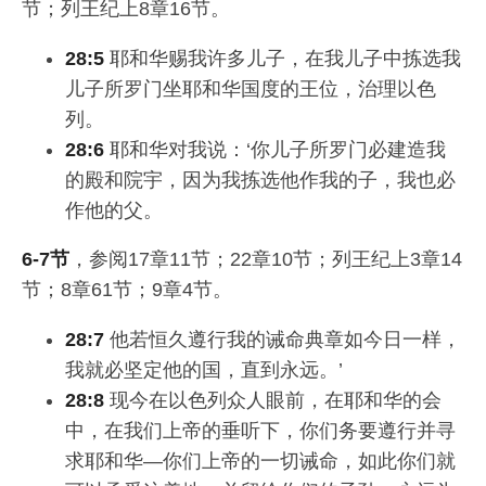
节；列王纪上8章16节。
28:5
耶和华赐我许多儿子，在我儿子中拣选我
儿子所罗门坐耶和华国度的王位，治理以色
列。
28:6
耶和华对我说：‘你儿子所罗门必建造我
的殿和院宇，因为我拣选他作我的子，我也必
作他的父。
6-7节
，参阅17章11节；22章10节；列王纪上3章14
节；8章61节；9章4节。
28:7
他若恒久遵行我的诫命典章如今日一样，
我就必坚定他的国，直到永远。’
28:8
现今在以色列众人眼前，在耶和华的会
中，在我们上帝的垂听下，你们务要遵行并寻
求耶和华—你们上帝的一切诫命，如此你们就