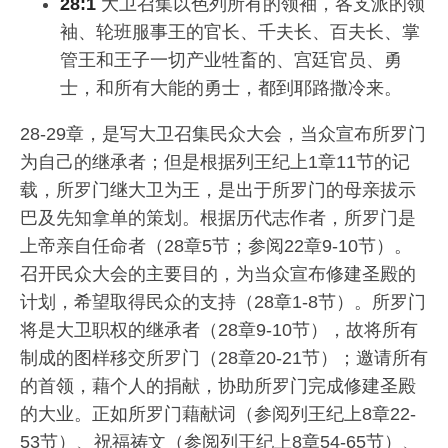
28:1
大卫召集以色列所有的领袖，各支派的领
袖、轮班服事王的官长、千夫长、百夫长、掌
管王和王子一切产业牲畜的、宫廷官员、勇
士，和所有大能的勇士，都到耶路撒冷来。
28-29章，是写大卫召集民众大会，当众宣布所罗门
为自己的继承者；但是根据列王纪上1章11节的记
载，所罗门继大卫为王，是出于所罗门的母亲拔示
巴及先知拿单的策划。根据历代志作者，所罗门是
上帝亲自任命者（28章5节；参阅22章9-10节）。
召开民众大会的主要目的，为当众宣布修建圣殿的
计划，希望取得民众的支持（28章1-8节）。所罗门
将是大卫职权的继承者（28章9-10节），故将所有
制成的图样移交所罗门（28章20-21节）；邀请所有
的首领，藉个人的捐献，协助所罗门完成修建圣殿
的大业。正如所罗门藉献词（参阅列王纪上8章22-
53节）、祝福祷文（参阅列王纪上8章54-65节）、