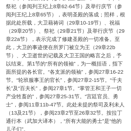
祭祀（参阅列王纪上8章62-64节）及举行庆节（参
阅列王纪上8章65节），表明圣殿的落成；照样，根
据此处所载，大卫藉祷词（29章10-19节）、祝福
（29章20节）、祭祀（29章21节）及举行庆节（29
章22a节），表示完成了修建圣殿的一切准备。至
此，大卫的事迹便在所罗门被立为王（29章22b
节）、大卫逝世的记载及大卫王国的略言之后，予
以结束。第1节的“所有的领袖”，为一概括语，指下
面所提的各长官。“各支派的领袖”，参阅27章16-22
节。“轮班服事王的官长”，参阅27章2-15节。“千夫
长”及“百夫长”，参阅27章1节。“掌管王和王子一切
产业牲畜的”，参阅27章25-31节。“宫廷官员、勇
士”，参阅11章11b-47节。此处未提的祭司及利未人
（13及21节），参阅23章2节至26章32节。按拉丁
通行本（武加大译本），“所有大能的勇士”是“他的
儿子们”。