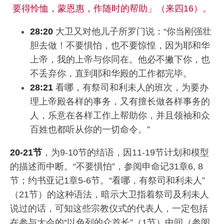
要得怜恤，蒙恩惠，作随时的帮助」（来四16）。
28:20
大卫又对他儿子所罗门说：“你当刚强壮
胆去做！不要惧怕，也不要惊惶，因为耶和华
上帝，我的上帝与你同在。他必不撇下你，也
不丢弃你，直到耶和华殿的工作都完毕。
28:21
看哪，有祭司和利未人的班次，为要办
理上帝殿各样的事务，又有擅长做各样事务的
人，乐意在各样工作上帮助你，并且领袖和众
百姓也都听从你的一切命令。”
20-21节
，为9-10节的结语，因11-19节计划和模型
的描述而中断。“不要惧怕”，参阅申命记31章6, 8
节；约书亚记1章5-6节。“看哪，有祭司和利未人”
（21节）的这种语法，暗示大卫指着祭司及利未人
说过的话，可知这些宗教仪式的代表人，一定包括
在参与大会的“以色列的众首长”（1节）中间（参阅