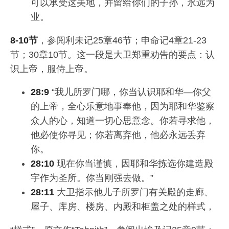
可以承受这美地，并留给你们的子孙，永远为
业。
8-10节
，参阅利未记25章46节；申命记4章21-23
节；30章10节。这一段是大卫郑重劝告的要点：认
识上帝，服侍上帝。
28:9
“我儿所罗门哪，你当认识耶和华—你父
的上帝，全心乐意地事奉他，因为耶和华鉴察
众人的心，知道一切心思意念。你若寻求他，
他必使你寻见；你若离弃他，他必永远丢弃
你。
28:10
现在你当谨慎，因耶和华拣选你建造殿
宇作为圣所。你当刚强去做。”
28:11
大卫指示他儿子所罗门有关殿的走廊、
屋子、库房、楼房、内殿和柜盖之处的样式，