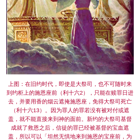
上图：在旧约时代，即使是大祭司，也不可随时来
到约柜上的施恩座前（利十六2），只能在赎罪日进
去，并要用香的烟云遮掩施恩座，免得大祭司死亡
（利十六13）。因为罪人的罪若没有被对付或遮
盖，就不能直接来到神的面前。新约的大祭司基督
成就了救恩之后，信徒的罪已经被基督的宝血遮
盖，所以可以「坦然无惧地来到施恩的宝座前，为