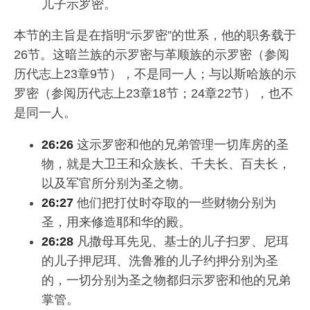
儿子示罗密。
本节的主旨是在指明“示罗密”的世系，他的职务载于
26节。这暗兰族的示罗密与革顺族的示罗密（参阅
历代志上23章9节），不是同一人；与以斯哈族的示
罗密（参阅历代志上23章18节；24章22节），也不
是同一人。
26:26
这示罗密和他的兄弟管理一切库房的圣
物，就是大卫王和众族长、千夫长、百夫长，
以及军官所分别为圣之物。
26:27
他们把打仗时夺取的一些财物分别为
圣，用来修造耶和华的殿。
26:28
凡撒母耳先见、基士的儿子扫罗、尼珥
的儿子押尼珥、洗鲁雅的儿子约押分别为圣
的，一切分别为圣之物都归示罗密和他的兄弟
掌管。