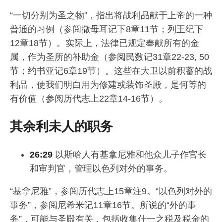
“一切分别为圣之物”，指出将战利品献于上帝的一种
普通的习例（参阅撒母耳记下8章11节；列王纪下
12章18节）。实际上，法律已规定奉献所有的金
属，作为圣所的补助金（参阅民数记31章22-23, 50
节；约书亚记6章19节）。这些在大卫以前积蓄的战
利品，使我们明白用为修建或装饰圣殿，是何等的
有价值（参阅历代志上22章14-16节）。
其余利未人的职务
26:29
以斯哈人有基拿尼雅和他众儿子作官长
和审判官，管理以色列对外的事务。
“基拿尼雅”，参阅历代志上15章注9。“以色列对外的
事务”，参阅尼希米记11章16节。所说的“外的事
务”，可能与圣殿有关，包括收集什一之税及税金的