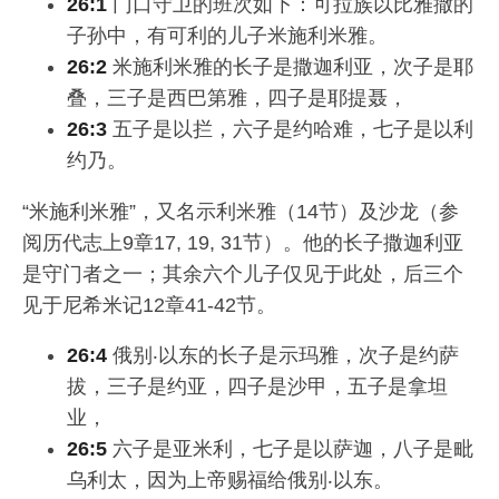
26:1
门口守卫的班次如下：可拉族以比雅撒的
子孙中，有可利的儿子米施利米雅。
26:2
米施利米雅的长子是撒迦利亚，次子是耶
叠，三子是西巴第雅，四子是耶提聂，
26:3
五子是以拦，六子是约哈难，七子是以利
约乃。
“米施利米雅”，又名示利米雅（14节）及沙龙（参
阅历代志上9章17, 19, 31节）。他的长子撒迦利亚
是守门者之一；其余六个儿子仅见于此处，后三个
见于尼希米记12章41-42节。
26:4
俄别‧以东的长子是示玛雅，次子是约萨
拔，三子是约亚，四子是沙甲，五子是拿坦
业，
26:5
六子是亚米利，七子是以萨迦，八子是毗
乌利太，因为上帝赐福给俄别‧以东。