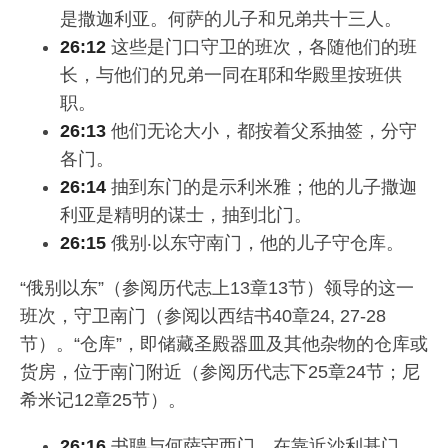
是撒迦利亚。何萨的儿子和兄弟共十三人。
26:12
这些是门口守卫的班次，各随他们的班
长，与他们的兄弟一同在耶和华殿里按班供
职。
26:13
他们无论大小，都按着父系抽签，分守
各门。
26:14
抽到东门的是示利米雅；他的儿子撒迦
利亚是精明的谋士，抽到北门。
26:15
俄别‧以东守南门，他的儿子守仓库。
“俄别以东”（参阅历代志上13章13节）领导的这一
班次，守卫南门（参阅以西结书40章24, 27-28
节）。“仓库”，即储藏圣殿器皿及其他杂物的仓库或
货房，位于南门附近（参阅历代志下25章24节；尼
希米记12章25节）。
26:16
书聘与何萨守西门，在靠近沙利基门、