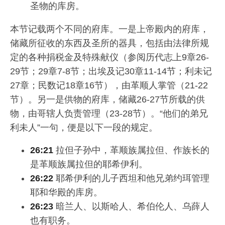
圣物的库房。
本节记载两个不同的府库。一是上帝殿内的府库，
储藏所征收的东西及圣所的器具，包括由法律所规
定的各种捐税金及特殊献仪（参阅历代志上9章26-
29节；29章7-8节；出埃及记30章11-14节；利未记
27章；民数记18章16节），由革顺人掌管（21-22
节）。另一是供物的府库，储藏26-27节所载的供
物，由哥辖人负责管理（23-28节）。“他们的弟兄
利未人”一句，便是以下一段的规定。
26:21
拉但子孙中，革顺族属拉但、作族长的
是革顺族属拉但的耶希伊利。
26:22
耶希伊利的儿子西坦和他兄弟约珥管理
耶和华殿的库房。
26:23
暗兰人、以斯哈人、希伯伦人、乌薛人
也有职务。